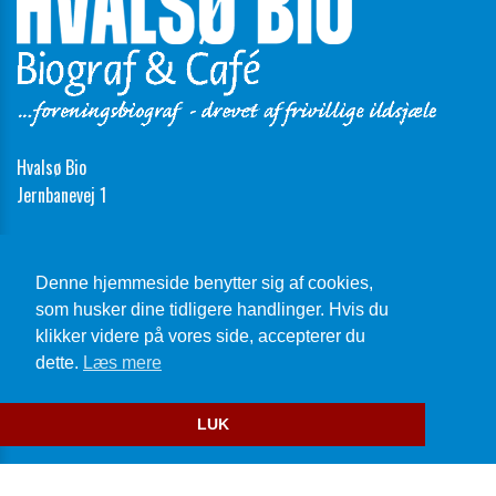
Hvalsø Bio
Jernbanevej 1
Telefon:
46 40 70 15
Email:
VisesIkke@PåGrundafSpamFraRobotter.dk
Denne hjemmeside benytter sig af cookies,
som husker dine tidligere handlinger. Hvis du
Cookie- og privatlivspolitik
klikker videre på vores side, accepterer du
dette.
Læs mere
Website og billetsystem fra ebillet a/s
LUK