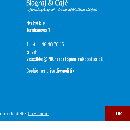
Hvalsø Bio
Jernbanevej 1
Telefon:
46 40 70 15
Email:
VisesIkke@PåGrundafSpamFraRobotter.dk
Cookie- og privatlivspolitik
erer du dette.
Læs mere
LUK