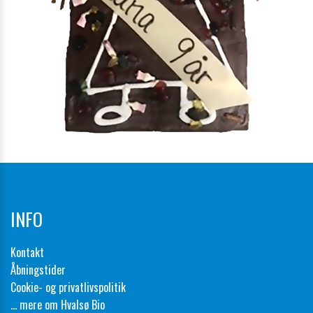
INFO
Kontakt
Åbningstider
Cookie- og privatlivspolitik
... mere om Hvalsø Bio