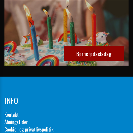
Børnefødselsdag
INFO
Kontakt
Åbningstider
Cookie- og privatlivspolitik